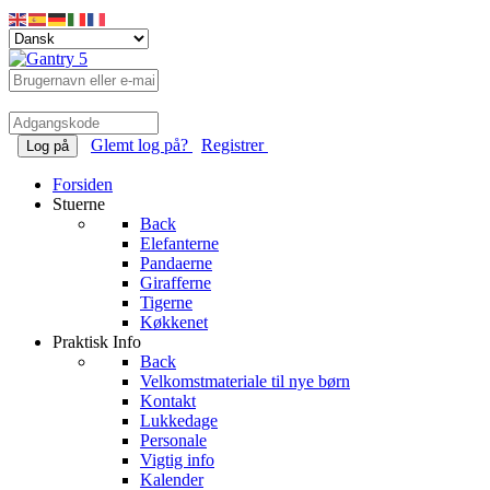
Glemt log på?
Registrer
Log på
Forsiden
Stuerne
Back
Elefanterne
Pandaerne
Girafferne
Tigerne
Køkkenet
Praktisk Info
Back
Velkomstmateriale til nye børn
Kontakt
Lukkedage
Personale
Vigtig info
Kalender