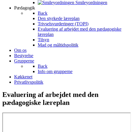
Smileyordningen
Pædagogik
Back
Den styrkede læreplan
Trivselsvurderinger (TOPI)
Evaluering af arbejdet med den pædagogiske
læreplan
Tilsyn
Mad og måltidspolitik
Om os
Bestyrelse
Grupperne
Back
Info om grupperne
Køkkenet
Privatlivspolitik
Evaluering af arbejdet med den
pædagogiske læreplan