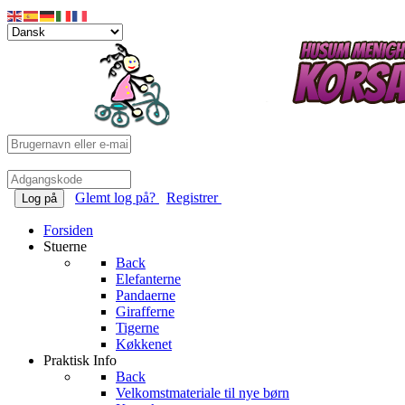
Glemt log på?
Registrer
Log på
Forsiden
Stuerne
Back
Elefanterne
Pandaerne
Girafferne
Tigerne
Køkkenet
Praktisk Info
Back
Velkomstmateriale til nye børn