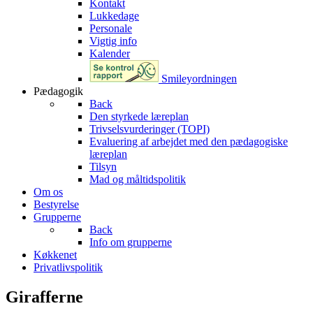
Kontakt
Lukkedage
Personale
Vigtig info
Kalender
Smileyordningen
Pædagogik
Back
Den styrkede læreplan
Trivselsvurderinger (TOPI)
Evaluering af arbejdet med den pædagogiske
læreplan
Tilsyn
Mad og måltidspolitik
Om os
Bestyrelse
Grupperne
Back
Info om grupperne
Køkkenet
Privatlivspolitik
Girafferne