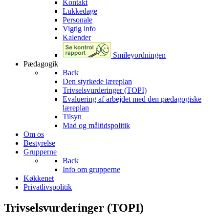
Kontakt
Lukkedage
Personale
Vigtig info
Kalender
Smileyordningen
Pædagogik
Back
Den styrkede læreplan
Trivselsvurderinger (TOPI)
Evaluering af arbejdet med den pædagogiske
læreplan
Tilsyn
Mad og måltidspolitik
Om os
Bestyrelse
Grupperne
Back
Info om grupperne
Køkkenet
Privatlivspolitik
Trivselsvurderinger (TOPI)