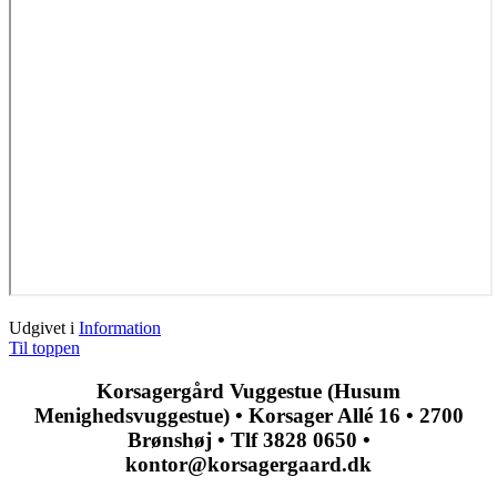
Udgivet i
Information
Til toppen
Korsagergård Vuggestue (Husum
Menighedsvuggestue) • Korsager Allé 16 • 2700
Brønshøj • Tlf 3828 0650 •
kontor@korsagergaard.dk