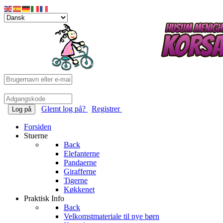
Glemt log på?
Registrer
Log på
Forsiden
Stuerne
Back
Elefanterne
Pandaerne
Girafferne
Tigerne
Køkkenet
Praktisk Info
Back
Velkomstmateriale til nye børn