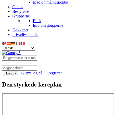
Mad og måltidspolitik
Om os
Bestyrelse
Grupperne
Back
Info om grupperne
Køkkenet
Privatlivspolitik
Glemt log på?
Registrer
Log på
Den styrkede læreplan