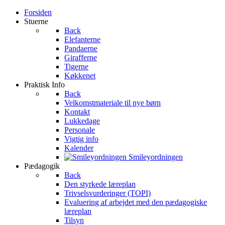
Forsiden
Stuerne
Back
Elefanterne
Pandaerne
Girafferne
Tigerne
Køkkenet
Praktisk Info
Back
Velkomstmateriale til nye børn
Kontakt
Lukkedage
Personale
Vigtig info
Kalender
Smileyordningen
Pædagogik
Back
Den styrkede læreplan
Trivselsvurderinger (TOPI)
Evaluering af arbejdet med den pædagogiske
læreplan
Tilsyn