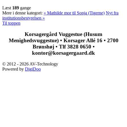
Læst
189
gange
Mere i denne kategori:
« Mathilde mor til Sonja (Tigerne)
Nyt fra
institutionsbestyrelsen »
Til toppen
Korsagergård Vuggestue (Husum
Menighedsvuggestue) • Korsager Allé 16 • 2700
Brønshøj • Tlf 3828 0650 •
kontor@korsagergaard.dk
© 2012 - 2026 AV-Technology
Powered by
DigiDoo