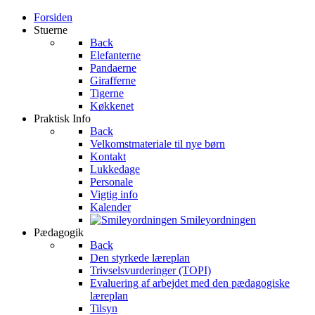
Forsiden
Stuerne
Back
Elefanterne
Pandaerne
Girafferne
Tigerne
Køkkenet
Praktisk Info
Back
Velkomstmateriale til nye børn
Kontakt
Lukkedage
Personale
Vigtig info
Kalender
Smileyordningen
Pædagogik
Back
Den styrkede læreplan
Trivselsvurderinger (TOPI)
Evaluering af arbejdet med den pædagogiske
læreplan
Tilsyn