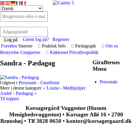
Glemt log på?
Registrer
Log på
Forsiden
Stuerne
Praktisk Info
Pædagogik
Om os
Bestyrelse
Grupperne
Køkkenet
Privatlivspolitik
Sandra - Pædagog
Giraffernes
Menu
Personale
Udgivet i
Personale - Girafferne
Mere i denne kategori:
« Louise - Medhjælper
André - Pædagog »
Til toppen
Korsagergård Vuggestue (Husum
Menighedsvuggestue) • Korsager Allé 16 • 2700
Brønshøj • Tlf 3828 0650 • kontor@korsagergaard.dk