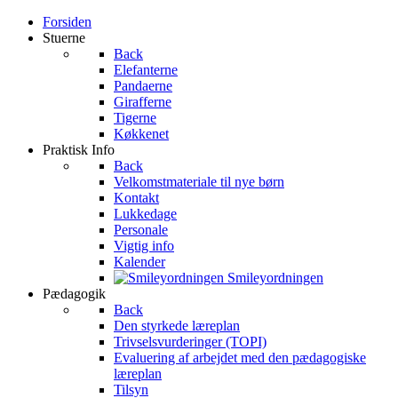
Forsiden
Stuerne
Back
Elefanterne
Pandaerne
Girafferne
Tigerne
Køkkenet
Praktisk Info
Back
Velkomstmateriale til nye børn
Kontakt
Lukkedage
Personale
Vigtig info
Kalender
Smileyordningen
Pædagogik
Back
Den styrkede læreplan
Trivselsvurderinger (TOPI)
Evaluering af arbejdet med den pædagogiske
læreplan
Tilsyn