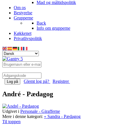
Mad og måltidspolitik
Om os
Bestyrelse
Grupperne
Back
Info om grupperne
Køkkenet
Privatlivspolitik
Glemt log på?
Registrer
Log på
André - Pædagog
Udgivet i
Personale - Girafferne
Mere i denne kategori:
« Sandra - Pædagog
Til toppen